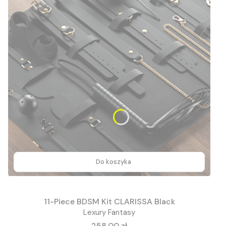
Do koszyka
11-Piece BDSM Kit CLARISSA Black
Lexury Fantasy
Cena
258,00 zł