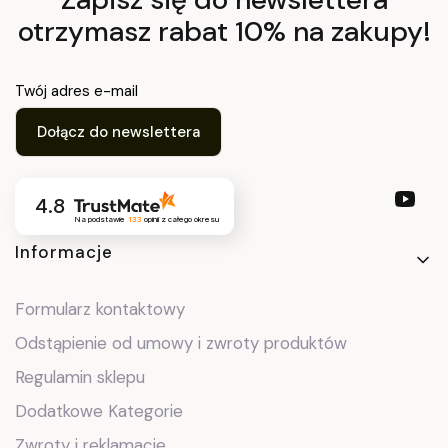
otrzymasz rabat 10% na zakupy!
Twój adres e-mail
Dołącz do newslettera
4.8
Na podstawie
133
opinii
z całego okresu
Linki w stopce
Informacje
Formularz kontaktowy
Odstąpienie od umowy i zwroty produktów
Regulamin sklepu
Dodatkowe Kategorie
Zwroty i reklamacje