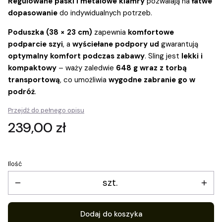
Regulowane paski i metalowe klamry
pozwalają na
łatwe
dopasowanie
do indywidualnych potrzeb.
Poduszka (38 × 23 cm)
zapewnia
komfortowe
podparcie szyi
, a
wyściełane podpory ud
gwarantują
optymalny komfort podczas zabawy
. Sling jest
lekki i
kompaktowy
– waży zaledwie
648 g wraz z torbą
transportową
, co umożliwia
wygodne zabranie go w
podróż
.
Przejdź do pełnego opisu
Cena
239,00 zł
Ilość
szt.
Dodaj do koszyka