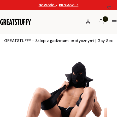
NOWOŚCI
•
PROMOCJE
Produkty 
Zaloguj się
Koszyk
M
GREATSTUFFY - Sklep z gadżetami erotycznymi | Gay Sex 