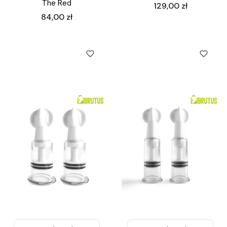
The Red
Cena
129,00 zł
Cena
84,00 zł