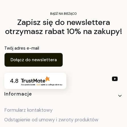
BĄDŹ NA BIEŻĄCO
Zapisz się do newslettera
otrzymasz rabat 10% na zakupy!
Twój adres e-mail
Dołącz do newslettera
4.8
Na podstawie
133
opinii
z całego okresu
Linki w stopce
Informacje
Formularz kontaktowy
Odstąpienie od umowy i zwroty produktów