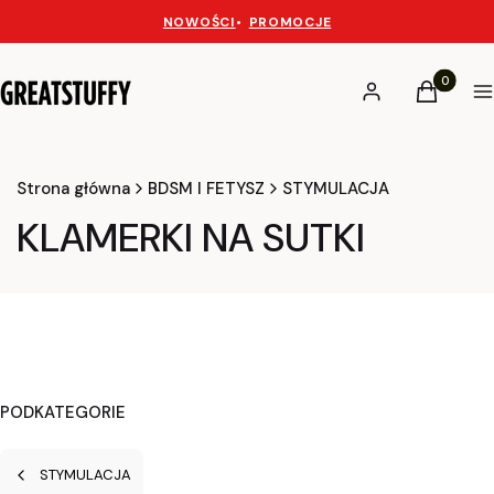
NOWOŚCI
•
PROMOCJE
Produkty 
Zaloguj się
Koszyk
M
Strona główna
BDSM I FETYSZ
STYMULACJA
KLAMERKI NA SUTKI
PODKATEGORIE
STYMULACJA