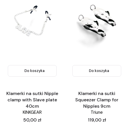
Do koszyka
Do koszyka
Klamerki na sutki Nipple
Klamerki na sutki
clamp with Slave plate
Squeezer Clamp for
40cm
Nipples 9cm
KINKGEAR
Triune
Cena
Cena
50,00 zł
119,00 zł