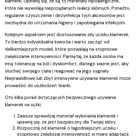
klamerki. Upewnij się, że są to materiały hipoalergiczne,
które nie wywołają niepożądanych reakcji skórnych. Ponadto,
regularne czyszczenie i dezynfekcja tych akcesoriów jest
niezbędna do utrzymania higieny i zapobiegania infekcjom.
Kolejnym aspektem jest dostosowanie siły ucisku klamerek.
To bardzo indywidualna kwestia i warto zacząć od
delikatniejszych modeli, które pozwalają na stopniowe
zwiększanie intensywności. Pamiętaj, że każda osoba ma
inną tolerancję na ból i dyskomfort, dlatego ważne jest, aby
słuchać swojego ciała i reagować na jego sygnały.
Nieprawidłowe lub zbyt intensywne używanie klamerek może
prowadzić do uszkodzeń tkanki.
Oto kilka porad dotyczących bezpiecznego używania
klamerek na sutki:
Zawsze sprawdzaj materiał wykonania klamerek i
upewnij się, że jest bezpieczny dla Twojej skóry.
Rozpocznij od klamerek o łagodniejszym ucisku i
stopniowo zwiększaj intensywność w miarę adaptacji.