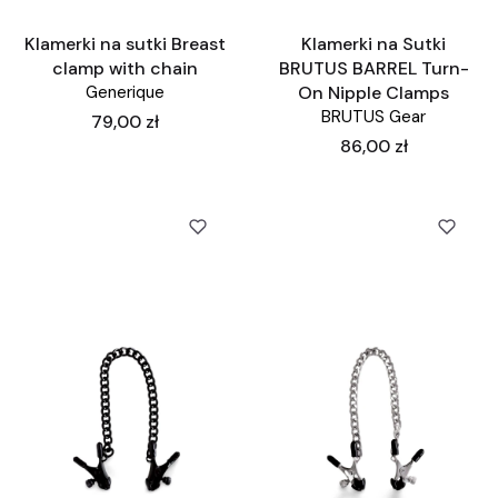
Klamerki na sutki Breast
Klamerki na Sutki
clamp with chain
BRUTUS BARREL Turn-
Generique
On Nipple Clamps
BRUTUS Gear
Cena
79,00 zł
Cena
86,00 zł