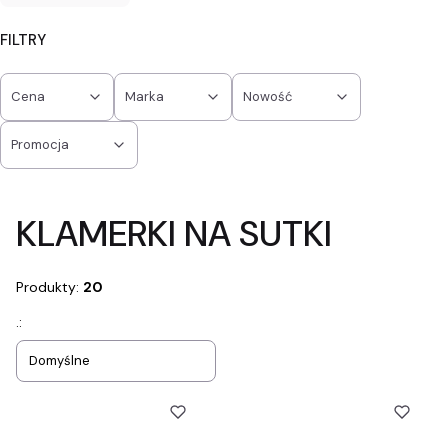
FILTRY
Cena
Marka
Nowość
Promocja
Koniec filtrów
KLAMERKI NA SUTKI
Produkty:
20
Lista produktów
.:
Domyślne