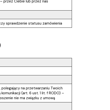
 przez Ciebie lub przez nas
eń czy sprawdzenie statusu zamówienia
)
, polegający na przetwarzaniu Twoich
munikacji (art. 6 ust. 1 lit. f RODO) –
głoszenie nie ma związku z umową