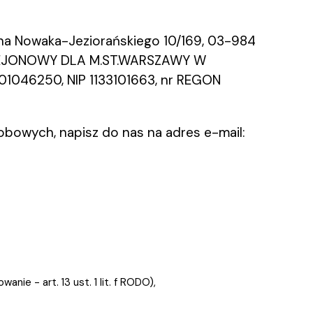
 Nowaka-Jeziorańskiego 10/169, 03-984
D REJONOWY DLA M.ST.WARSZAWY W
46250, NIP 1133101663, nr REGON
obowych, napisz do nas na adres e-mail:
ie - art. 13 ust. 1 lit. f RODO),