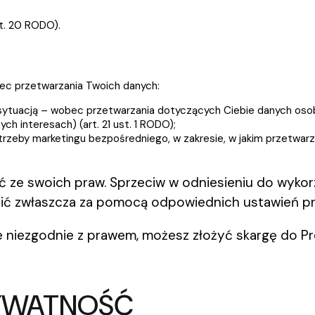
rt. 20 RODO).
c przetwarzania Twoich danych:
ytuacją – wobec przetwarzania dotyczących Ciebie danych osobowyc
ch interesach) (art. 21 ust. 1 RODO);
trzeby marketingu bezpośredniego, w zakresie, w jakim przetwar
tać ze swoich praw. Sprzeciw w odniesieniu do wyko
ić zwłaszcza za pomocą odpowiednich ustawień prz
ne niezgodnie z prawem, możesz złożyć skargę do 
RYWATNOŚĆ