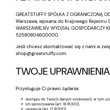
GREATSTUFFY SPÓŁKA Z OGRANICZONĄ ODPOW
Warszawa, wpisana do Krajowego Rejestr
WARSZAWIE,XIV WYDZIAŁ GOSPODARCZY KR
52580804600000.
Jeśli chcesz skontaktować się z nami w zw
shop@greatstuffy.com.
TWOJE UPRAWNIENIA
Przysługuje Ci prawo żądania:
dostępu do Twoich danych osobowych, w tym uzyskan
ich sprostowania (art. 16 RODO),
usunięcia (art. 17 RODO),