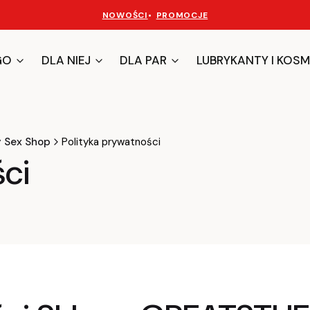
NOWOŚCI
•
PROMOCJE
GO
DLA NIEJ
DLA PAR
LUBRYKANTY I KOSM
y Sex Shop
Polityka prywatności
ści