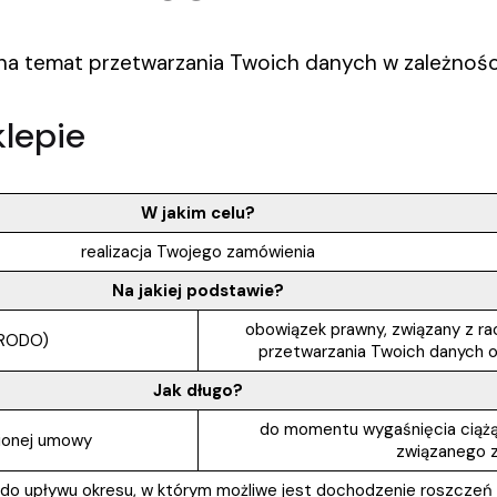
 na temat przetwarzania Twoich danych w zależnoś
klepie
W jakim celu?
realizacja Twojego zamówienia
Na jakiej podstawie?
obowiązek prawny, związany z r
b RODO)
przetwarzania Twoich danych os
Jak długo?
do momentu wygaśnięcia ciąż
ionej umowy
związanego 
o upływu okresu, w którym możliwe jest dochodzenie roszczeń –