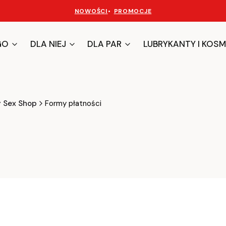
NOWOŚCI
•
PROMOCJE
GO
DLA NIEJ
DLA PAR
LUBRYKANTY I KOSM
y Sex Shop
Formy płatności