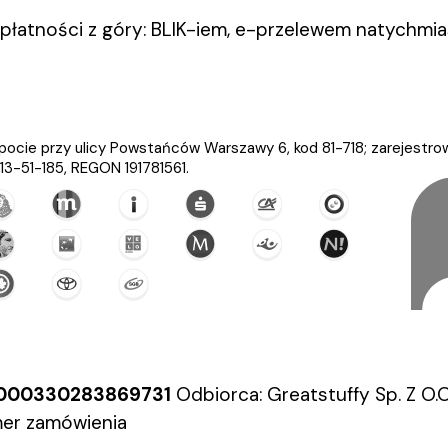
płatności z góry: BLIK-iem, e-przelewem natychm
opocie przy ulicy Powstańców Warszawy 6, kod 81-718; zarejestr
-51-185, REGON 191781561.
000330283869731
Odbiorca: Greatstuffy Sp. Z 
mer zamówienia