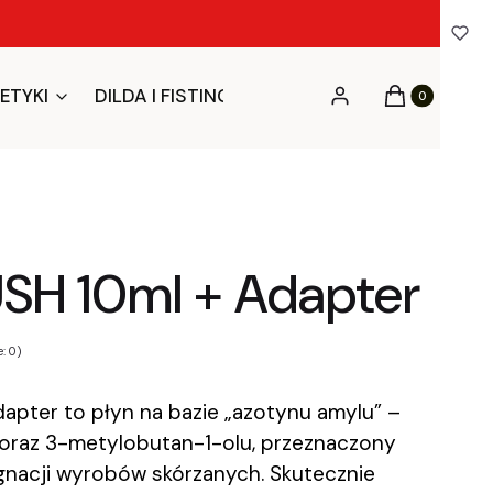
Produkty w ko
ETYKI
DILDA I FISTING
BDSM I FETYSZ
BIEL
Zaloguj się
Koszyk
SH 10ml + Adapter
: 0)
apter to płyn na bazie „azotynu amylu” –
oraz 3-metylobutan-1-olu, przeznaczony
ęgnacji wyrobów skórzanych. Skutecznie