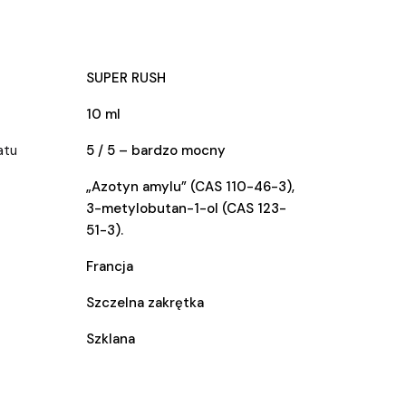
SUPER RUSH
10 ml
atu
5 / 5 – bardzo mocny
„Azotyn amylu” (CAS 110-46-3),
3-metylobutan-1-ol (CAS 123-
51-3).
Francja
Szczelna zakrętka
Szklana