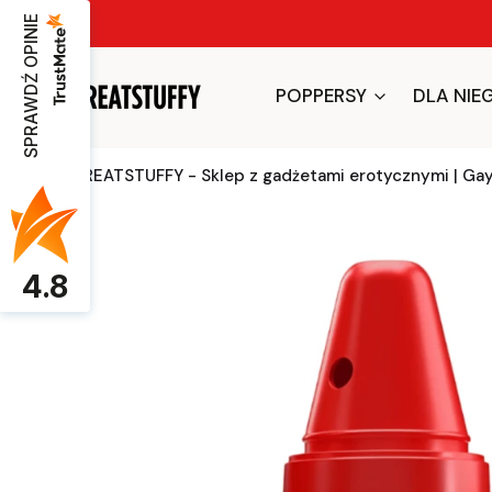
SPRAWDŹ OPINIE
POPPERSY
DLA NIE
GREATSTUFFY - Sklep z gadżetami erotycznymi | Ga
4.8