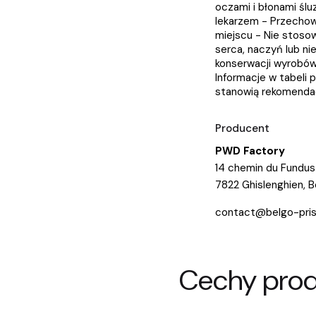
oczami i błonami śl
lekarzem - Przecho
miejscu - Nie stoso
serca, naczyń lub n
konserwacji wyrobów
Informacje w tabeli
stanowią rekomendacj
Producent
PWD Factory
14 chemin du Fundus
7822 Ghislenghien, B
contact@belgo-pri
Cechy pro