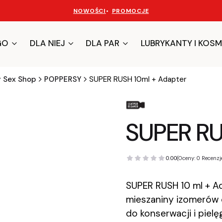
NOWOŚCI
•
PROMOCJE
GO
DLA NIEJ
DLA PAR
LUBRYKANTY I KOSM
y Sex Shop
POPPERSY
SUPER RUSH 10ml + Adapter
SUPER RU
0.00
(Oceny: 0 Recenzje
SUPER RUSH 10 ml + Ad
mieszaniny izomerów 
do konserwacji i piel