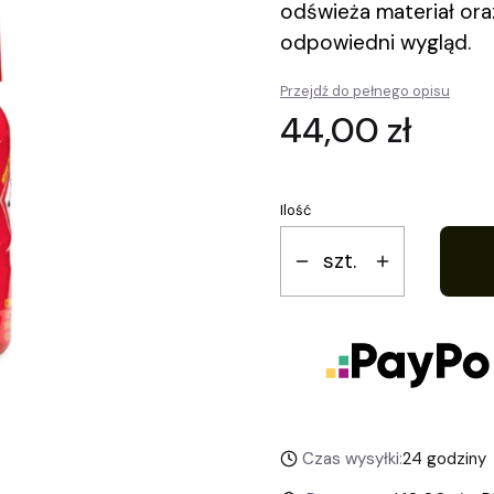
odświeża materiał or
odpowiedni wygląd.
Przejdź do pełnego opisu
Cena
44,00 zł
Ilość
szt.
Czas wysyłki:
24 godziny