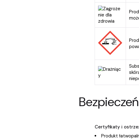
Prod
może
Prod
powa
Subs
skór
niep
Bezpieczeń
Certyfikaty i ostr
Produkt łatwopaln