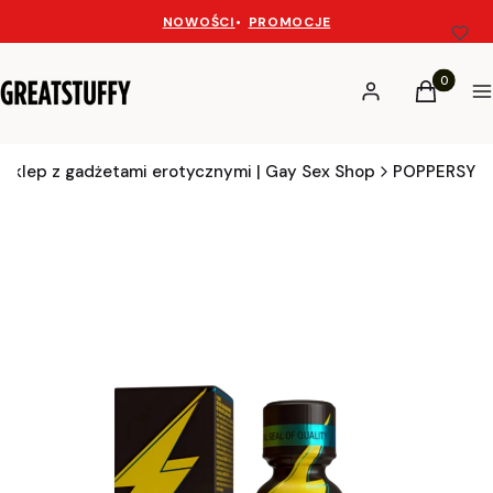
NOWOŚCI
•
PROMOCJE
Produkty 
Zaloguj się
Koszyk
M
Sklep z gadżetami erotycznymi | Gay Sex Shop
POPPERSY