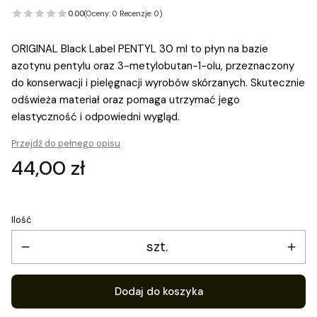
0.00
(Oceny: 0 Recenzje: 0)
ORIGINAL Black Label PENTYL 30 ml to płyn na bazie
azotynu pentylu oraz 3-metylobutan-1-olu, przeznaczony
do konserwacji i pielęgnacji wyrobów skórzanych. Skutecznie
odświeża materiał oraz pomaga utrzymać jego
elastyczność i odpowiedni wygląd.
Przejdź do pełnego opisu
Cena
44,00 zł
Ilość
szt.
Dodaj do koszyka