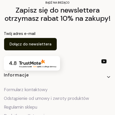
BĄDŹ NA BIEŻĄCO
Zapisz się do newslettera
otrzymasz rabat 10% na zakupy!
Twój adres e-mail
Dołącz do newslettera
4.8
Na podstawie
134
opinii
z całego okresu
Linki w stopce
Informacje
Formularz kontaktowy
Odstąpienie od umowy i zwroty produktów
Regulamin sklepu