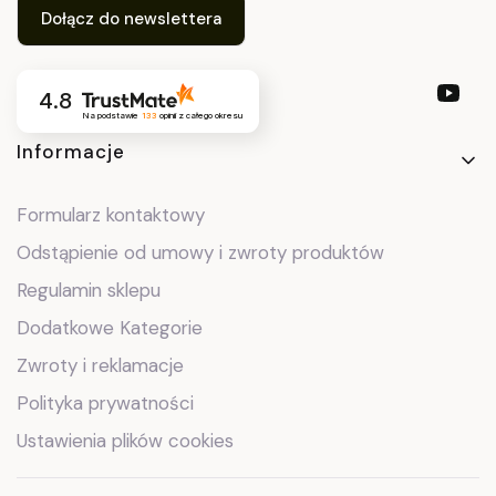
Dołącz do newslettera
4.8
Na podstawie
133
opinii
z całego okresu
Linki w stopce
Informacje
Formularz kontaktowy
Odstąpienie od umowy i zwroty produktów
Regulamin sklepu
Dodatkowe Kategorie
Zwroty i reklamacje
Polityka prywatności
Ustawienia plików cookies