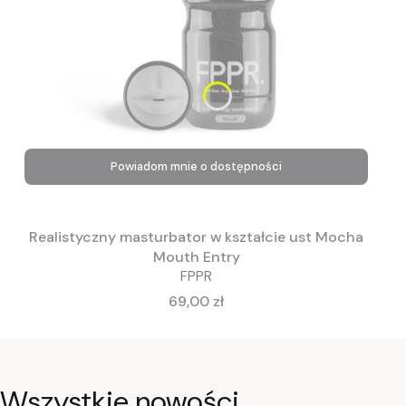
Powiadom mnie o dostępności
Realistyczny masturbator w kształcie ust Mocha
Mouth Entry
FPPR
Cena
69,00 zł
Wszystkie nowości