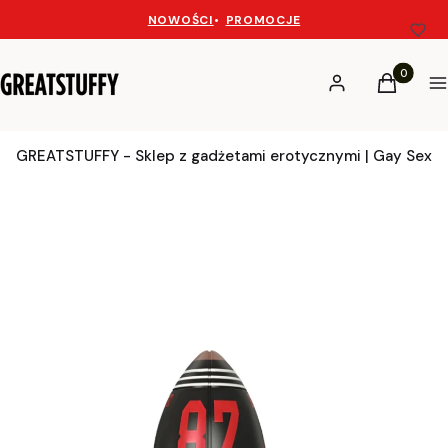
NOWOŚCI
•
PROMOCJE
Produkty 
Zaloguj się
Koszyk
M
GREATSTUFFY - Sklep z gadżetami erotycznymi | Gay Sex 