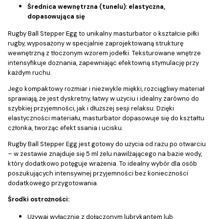
Średnica wewnętrzna (tunelu): elastyczna,
dopasowująca się
Rugby Ball Stepper Egg to unikalny masturbator o kształcie piłki
rugby, wyposażony w specjalnie zaprojektowaną strukturę
wewnętrzną z tłoczonym wzorem jodełki. Teksturowane wnętrze
intensyfikuje doznania, zapewniając efektowną stymulację przy
każdym ruchu.
Jego kompaktowy rozmiar i niezwykle miękki, rozciągliwy materiał
sprawiają, że jest dyskretny, łatwy w użyciu i idealny zarówno do
szybkiej przyjemności, jak i dłuższej sesji relaksu. Dzięki
elastyczności materiału, masturbator dopasowuje się do kształtu
członka, tworząc efekt ssania i ucisku.
Rugby Ball Stepper Egg jest gotowy do użycia od razu po otwarciu
– w zestawie znajduje się 5 ml żelu nawilżającego na bazie wody,
który dodatkowo potęguje wrażenia. To idealny wybór dla osób
poszukujących intensywnej przyjemności bez konieczności
dodatkowego przygotowania.
Środki ostrożności:
Używaj wyłącznie z dołączonym lubrykantem lub