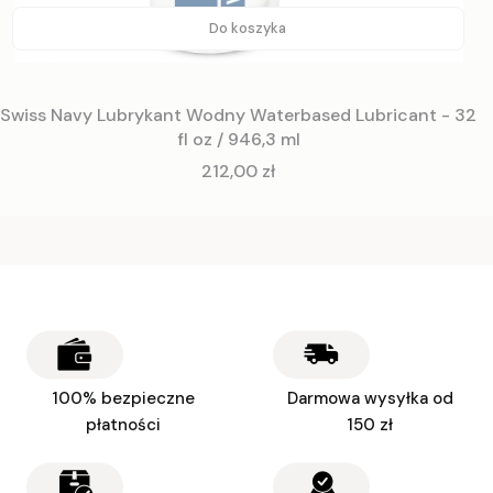
Do koszyka
Swiss Navy Lubrykant Wodny Waterbased Lubricant - 32
fl oz / 946,3 ml
Cena
212,00 zł
100% bezpieczne
Darmowa wysyłka od
płatności
150 zł