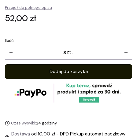
Przejdź do pełnego opisu
Cena
52,00 zł
Ilość
szt.
Dodaj do koszyka
Czas wysyłki:
24 godziny
Dostawa
od 10,00 zł
- DPD Pickup automat paczkowy