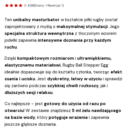
4.00
(Oceny: 1 Recenzje: 1)
Ten
unikalny masturbator
w kształcie piłki rugby został
zaprojektowany z myślą o
maksymalnej stymulacji
. Jego
specjalna struktura wewnętrzna
z tłoczonym wzorem
jodełki zapewnia
intensywne doznania przy każdym
ruchu
.
Dzięki
kompaktowym rozmiarom
i
ultramiękkiemu,
elastycznemu materiałowi
, Rugby Ball Stepper Egg
idealnie dopasowuje się do kształtu członka, tworząc
efekt
ssania i ucisku
. Jest
dyskretny, łatwy w użyciu
i sprawdzi
się zarówno podczas
szybkiej chwili rozkoszy
, jak i
dłuższych sesji relaksu
.
Co najlepsze – jest
gotowy do użycia od razu po
otwarciu
! W zestawie znajdziesz
5 ml żelu nawilżającego
na bazie wody
, który
potęguje wrażenia
i zapewnia
jeszcze głębsze doznania.