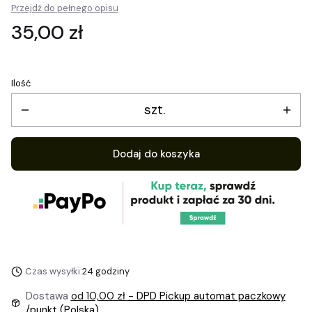
Przejdź do pełnego opisu
Cena
35,00 zł
Ilość
szt.
Dodaj do koszyka
Czas wysyłki:
24 godziny
Dostawa
od 10,00 zł
- DPD Pickup automat paczkowy
/punkt (Polska)