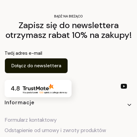
BĄDŹ NA BIEŻĄCO
Zapisz się do newslettera
otrzymasz rabat 10% na zakupy!
Twój adres e-mail
Dołącz do newslettera
4.8
Na podstawie
133
opinii
z całego okresu
Linki w stopce
Informacje
Formularz kontaktowy
Odstąpienie od umowy i zwroty produktów