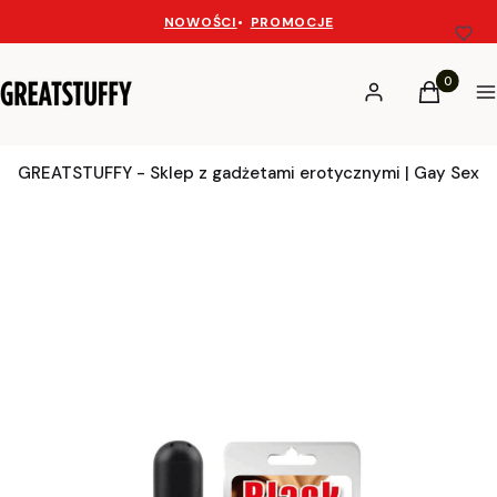
NOWOŚCI
•
PROMOCJE
Produkty 
Zaloguj się
Koszyk
M
GREATSTUFFY - Sklep z gadżetami erotycznymi | Gay Sex 