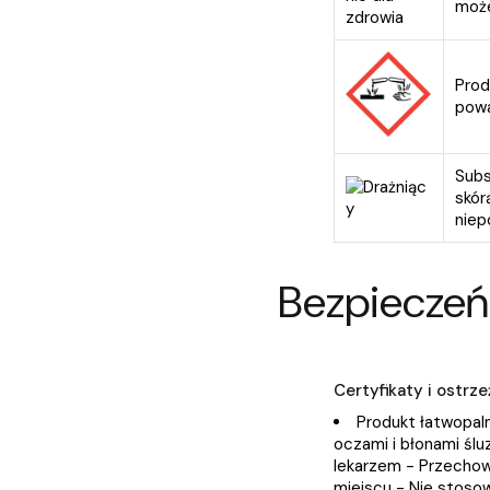
może
Prod
powa
Subs
skór
niep
Bezpieczeń
Certyfikaty i ostr
Produkt łatwopaln
oczami i błonami śl
lekarzem - Przecho
miejscu - Nie stoso