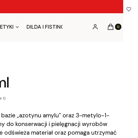
Produkty w ko
ETYKI
DILDA I FISTING
BDSM I FETYSZ
BIEL
Zaloguj się
Koszyk
ml
: 1)
 bazie „azotynu amylu” oraz 3-metylo-1-
y do konserwacji i pielęgnacji wyrobów
ie odświeża materiał oraz pomaga utrzymać