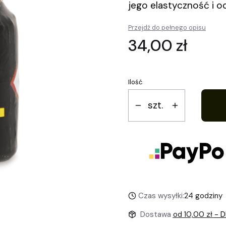
jego elastyczność i o
Przejdź do pełnego opisu
Cena
34,00 zł
Ilość
szt.
Czas wysyłki:
24 godziny
Dostawa
od 10,00 zł
- D