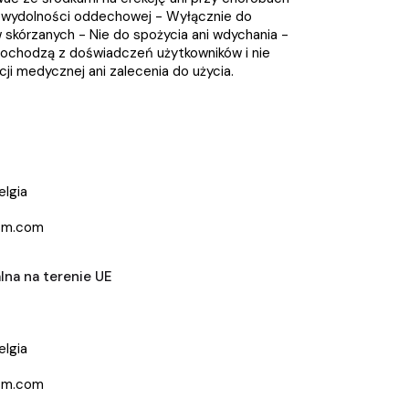
iewydolności oddechowej - Wyłącznie do
 skórzanych - Nie do spożycia ani wdychania -
 pochodzą z doświadczeń użytkowników i nie
i medycznej ani zalecenia do użycia.
elgia
sm.com
na na terenie UE
elgia
sm.com