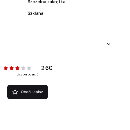
Szczelna zakrętka
Szklana
2.60
Liczba ocen: 5
Oceń i opisz