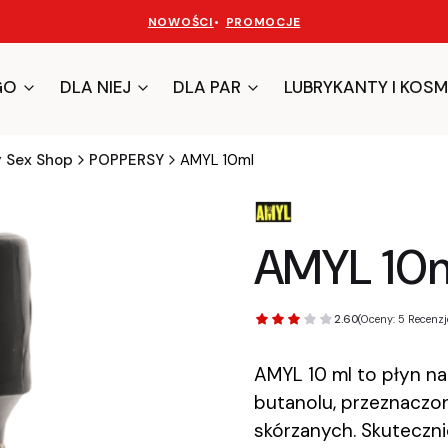
NOWOŚCI
•
PROMOCJE
GO
DLA NIEJ
DLA PAR
LUBRYKANTY I KOSM
y Sex Shop
POPPERSY
AMYL 10ml
AMYL 10
2.60
(Oceny: 5 Recenzje
AMYL 10 ml to płyn na
butanolu, przeznaczon
skórzanych. Skuteczn