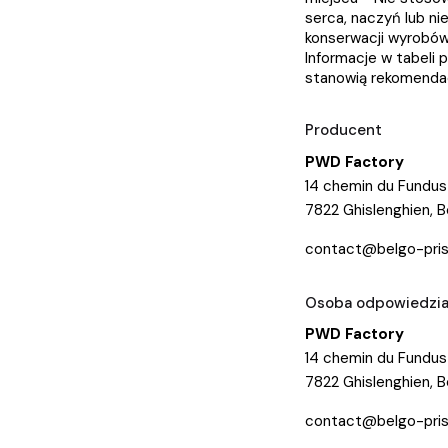
serca, naczyń lub n
konserwacji wyrobów
Informacje w tabeli
stanowią rekomendacj
Producent
PWD Factory
14 chemin du Fundus
7822 Ghislenghien, B
contact@belgo-pri
Osoba odpowiedzial
PWD Factory
14 chemin du Fundus
7822 Ghislenghien, B
contact@belgo-pri