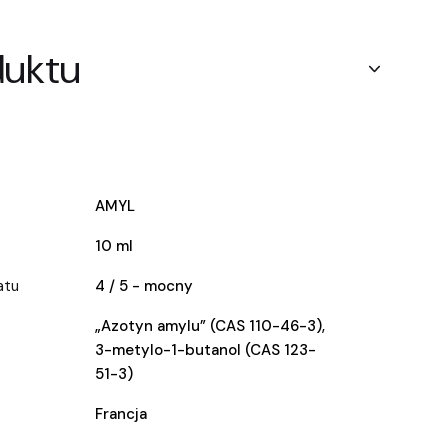
duktu
AMYL
10 ml
atu
4 / 5 - mocny
„Azotyn amylu” (CAS 110-46-3),
3-metylo-1-butanol (CAS 123-
51-3)
Francja