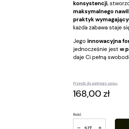
konsystencji
, stworz
maksymalnego nawilż
praktyk wymagającyc
każda zabawa staje si
Jego
innowacyjna fo
jednocześnie jest
w p
daje Ci pełną swobod
Przejdź do pełnego opisu
Cena
168,00 zł
Ilość
szt.