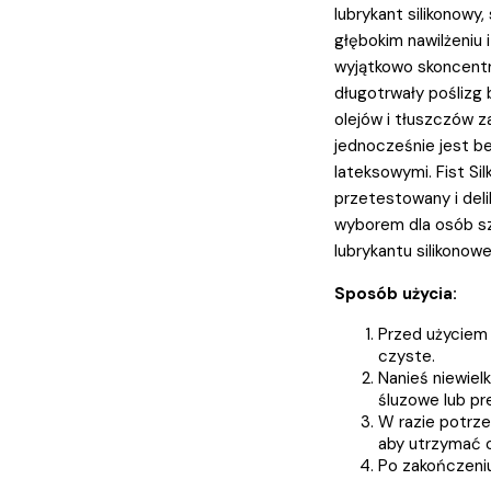
lubrykant silikonow
głębokim nawilżeniu i
wyjątkowo skoncentr
długotrwały poślizg 
olejów i tłuszczów z
jednocześnie jest b
lateksowymi. Fist Si
przetestowany i deli
wyborem dla osób sz
lubrykantu silikonow
Sposób użycia:
Przed użyciem 
czyste.
Nanieś niewiel
śluzowe lub p
W razie potrze
aby utrzymać o
Po zakończeni