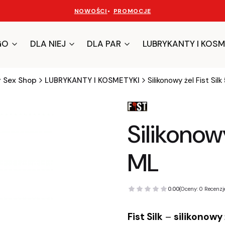
NOWOŚCI
•
PROMOCJE
GO
DLA NIEJ
DLA PAR
LUBRYKANTY I KOSM
y Sex Shop
LUBRYKANTY I KOSMETYKI
Silikonowy żel Fist Sil
Silikonow
ML
0.00
(Oceny: 0 Recenzje
Fist Silk
–
silikonowy 