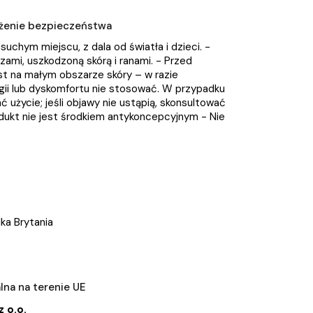
zeżenie bezpieczeństwa
chym miejscu, z dala od światła i dzieci. -
zami, uszkodzoną skórą i ranami. - Przed
t na małym obszarze skóry – w razie
rgii lub dyskomfortu nie stosować. W przypadku
ć użycie; jeśli objawy nie ustąpią, skonsultować
odukt nie jest środkiem antykoncepcyjnym - Nie
ka Brytania
na na terenie UE
 o.o.