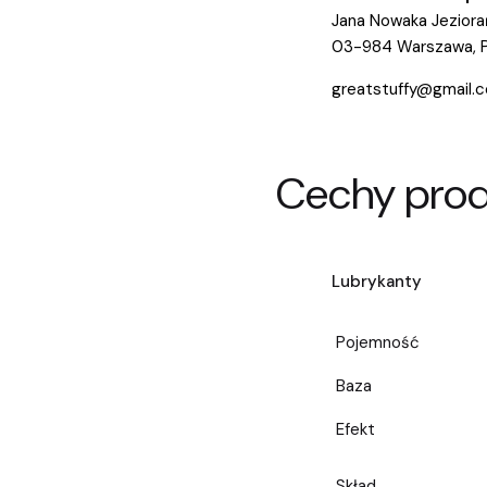
Jana Nowaka Jeziora
03-984 Warszawa, P
greatstuffy@gmail.
Cechy pro
Lubrykanty
Pojemność
Baza
Efekt
Skład