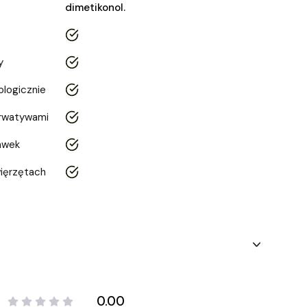
dimetikonol.
tak
y
tak
logicznie
tak
erwatywami
tak
awek
tak
ięrzętach
tak
0.00