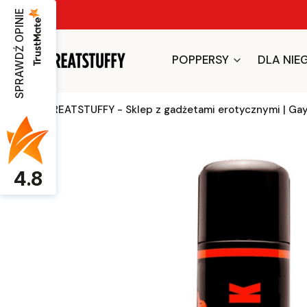
SPRAWDŹ OPINIE
POPPERSY
DLA NIE
GREATSTUFFY - Sklep z gadżetami erotycznymi | Ga
4.8