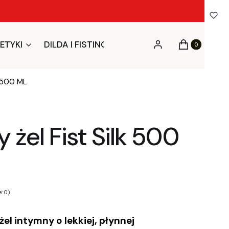
Produkty w ko
ETYKI
DILDA I FISTING
BDSM I FETYSZ
BIEL
Zaloguj się
Koszyk
k 500 ML
y żel Fist Silk 500
: 0)
żel intymny o lekkiej, płynnej