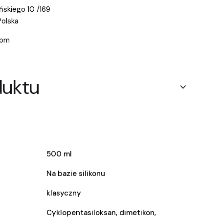
ńskiego 10 /169
olska
com
duktu
500 ml
Na bazie silikonu
klasyczny
Cyklopentasiloksan, dimetikon,