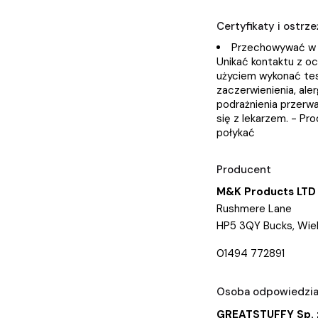
Certyfikaty i ostr
Przechowywać w su
Unikać kontaktu z oc
użyciem wykonać tes
zaczerwienienia, ale
podrażnienia przerwa
się z lekarzem. - Pr
połykać
Producent
M&K Products LTD
Rushmere Lane
HP5 3QY Bucks, Wiel
01494 772891
Osoba odpowiedzial
GREATSTUFFY Sp. z