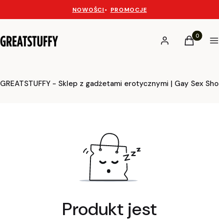
NOWOŚCI
•
PROMOCJE
Produkty 
Zaloguj się
Koszyk
M
GREATSTUFFY - Sklep z gadżetami erotycznymi | Gay Sex Sh
Produkt jest